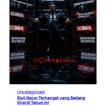
Uncategorized
Slot Gacor Terhangat yang Sedang
Viral di Tahun Ini