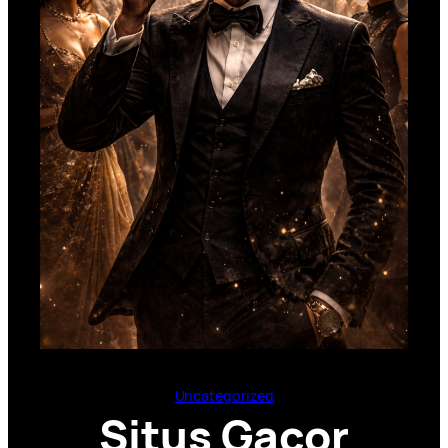
Uncategorized
Situs Gacor