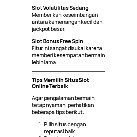
Slot Volatilitas Sedang
Memberikan keseimbangan
antara kemenangan kecil dan
jackpot besar.
Slot Bonus Free Spin
Fitur ini sangat disukai karena
memberi kesempatan bermain
lebih lama.
Tips Memilih Situs Slot
Online Terbaik
Agar pengalaman bermain
tetap nyaman, perhatikan
beberapa tips berikut:
Pilih situs dengan
reputasi baik