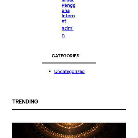
Pengg
una
Intern
et
admi
n
CATEGORIES
Uncategorized
TRENDING