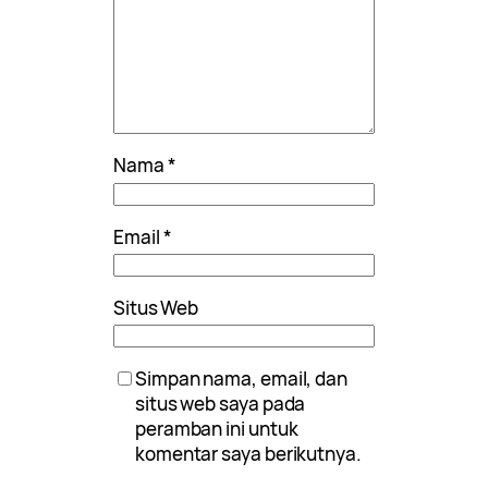
Nama
*
Email
*
Situs Web
Simpan nama, email, dan
situs web saya pada
peramban ini untuk
komentar saya berikutnya.