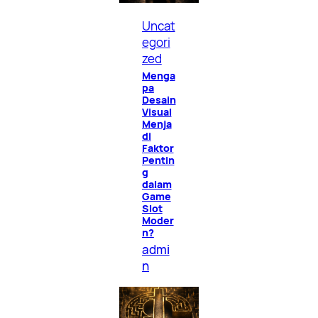
Uncat
egori
zed
Menga
pa
Desain
Visual
Menja
di
Faktor
Pentin
g
dalam
Game
Slot
Moder
n?
admi
n