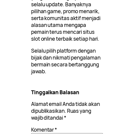
selalu update. Banyaknya
pilihan game, promo menarik,
serta komunitas aktif menjadi
alasan utama mengapa
pemain terus mencari situs
slot online terbaik setiap hari.
Selalu pilih platform dengan
bijak dan nikmati pengalaman
bermain secara bertanggung
jawab.
Tinggalkan Balasan
Alamat email Anda tidak akan
dipublikasikan.
Ruas yang
wajib ditandai
*
Komentar
*