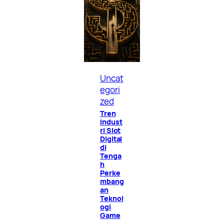
Uncat
egori
zed
Tren
Indust
ri Slot
Digital
di
Tenga
h
Perke
mbang
an
Teknol
ogi
Game