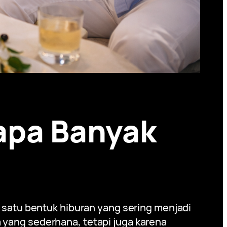
gapa Banyak
 satu bentuk hiburan yang sering menjadi
a yang sederhana, tetapi juga karena