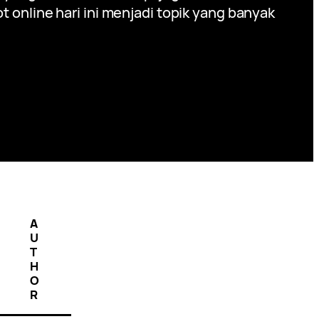
online hari ini menjadi topik yang banyak
A
U
T
H
O
R