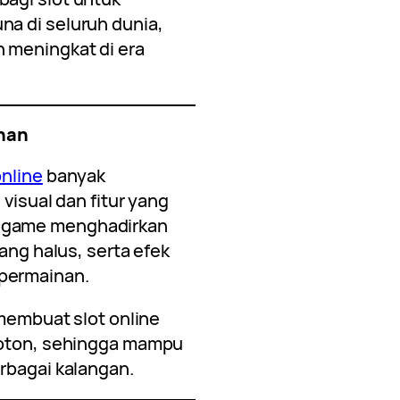
a di seluruh dunia,
 meningkat di era
inan
online
banyak
 visual dan fitur yang
 game menghadirkan
yang halus, serta efek
permainan.
 membuat slot online
noton, sehingga mampu
rbagai kalangan.