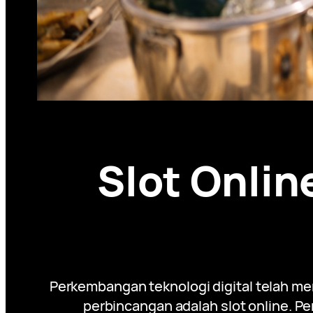
Slot Onlin
Perkembangan teknologi digital telah me
perbincangan adalah slot online. Pe