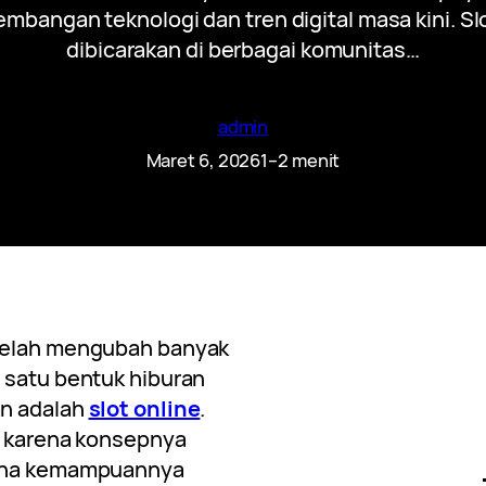
ngan teknologi dan tren digital masa kini. Slot 
dibicarakan di berbagai komunitas…
admin
Maret 6, 2026
1–2 menit
 telah mengubah banyak
 satu bentuk hiburan
an adalah
slot online
.
al karena konsepnya
rena kemampuannya