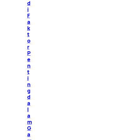
d
i
F
a
k
t
o
r
P
e
n
t
i
n
g
d
a
l
a
m
G
a