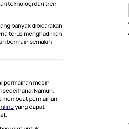
n teknologi dan tren
k yang banyak dibicarakan
rena terus menghadirkan
an bermain semakin
ai permainan mesin
n sederhana. Namun,
et membuat permainan
online
yang dapat
at.
agi slot untuk