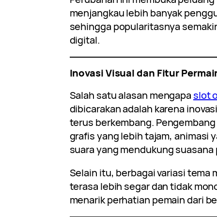
menjangkau lebih banyak penggun
sehingga popularitasnya semakin
digital.
Inovasi Visual dan Fitur Perma
Salah satu alasan mengapa
slot 
dibicarakan adalah karena inovasi
terus berkembang. Pengembang
grafis yang lebih tajam, animasi 
suara yang mendukung suasana 
Selain itu, berbagai variasi tema
terasa lebih segar dan tidak mo
menarik perhatian pemain dari be