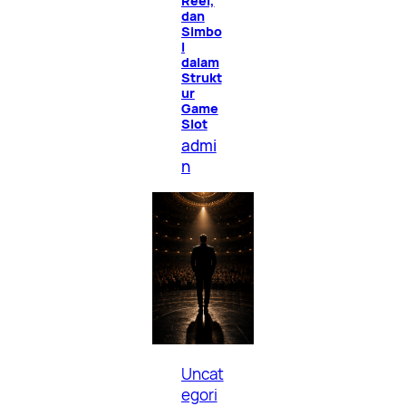
Reel,
dan
Simbo
l
dalam
Strukt
ur
Game
Slot
admi
n
Uncat
egori