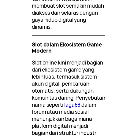
membuat slot semakin mudah
diakses dan selaras dengan
gaya hidup digital yang
dinamis.
Slot dalam Ekosistem Game
Modern
Slot online kini menjadi bagian
dari ekosistem game yang
lebih luas, termasuk sistem
akun digital, pembaruan
otomatis, serta dukungan
komunitas daring. Penyebutan
nama seperti
laga88
dalam
forum atau media sosial
menunjukkan bagaimana
platform digital menjadi
bagian dari struktur industri