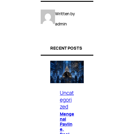
Written by
admin
RECENT POSTS
Uncat
egori
zed
Menge
nal
Paylin
e,