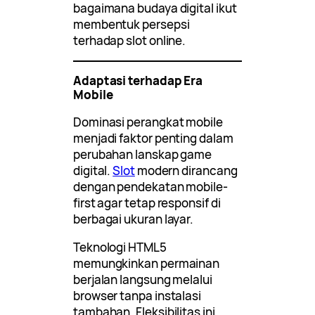
bagaimana budaya digital ikut
membentuk persepsi
terhadap slot online.
Adaptasi terhadap Era
Mobile
Dominasi perangkat mobile
menjadi faktor penting dalam
perubahan lanskap game
digital.
Slot
modern dirancang
dengan pendekatan mobile-
first agar tetap responsif di
berbagai ukuran layar.
Teknologi HTML5
memungkinkan permainan
berjalan langsung melalui
browser tanpa instalasi
tambahan. Fleksibilitas ini