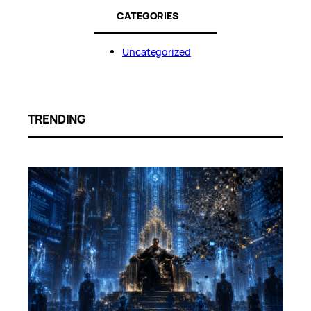
CATEGORIES
Uncategorized
TRENDING