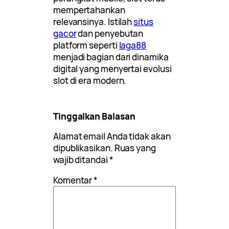
mempertahankan
relevansinya. Istilah
situs
gacor
dan penyebutan
platform seperti
laga88
menjadi bagian dari dinamika
digital yang menyertai evolusi
slot di era modern.
Tinggalkan Balasan
Alamat email Anda tidak akan
dipublikasikan.
Ruas yang
wajib ditandai
*
Komentar
*