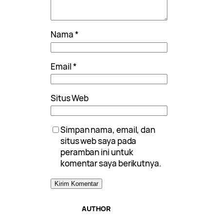
Nama
*
Email
*
Situs Web
Simpan nama, email, dan
situs web saya pada
peramban ini untuk
komentar saya berikutnya.
AUTHOR