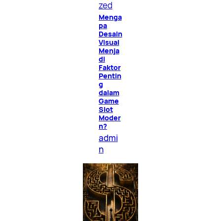
zed
Menga
pa
Desain
Visual
Menja
di
Faktor
Pentin
g
dalam
Game
Slot
Moder
n?
admi
n