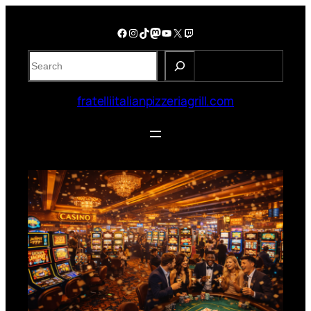
Lewati
ke
Facebook
Instagram
TikTok
Mastodon
YouTube
X
Twitch
konten
S
e
a
fratelliitalianpizzeriagrill.com
r
c
h