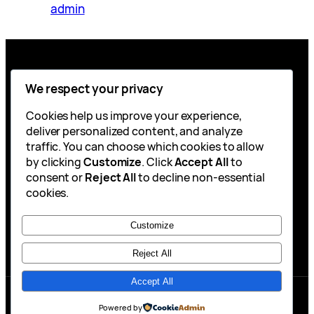
admin
At Spiel, every click is an adventure in the
We respect your privacy
gaming world. Whether you’re a casual or
hardcore gamer, we’re your go-to for the
Cookies help us improve your experience,
latest news, tips, and trends.
deliver personalized content, and analyze
traffic. You can choose which cookies to allow
by clicking
Customize
. Click
Accept All
to
Subscribe to our newsletters. We’ll keep
consent or
Reject All
to decline non-essential
you in the loop.
cookies.
Facebook
Instagram
TikTok
Mastodon
YouTube
X
Twitch
Customize
Sample Page
Reject All
Accept All
Designed with
WordPress
Powered by