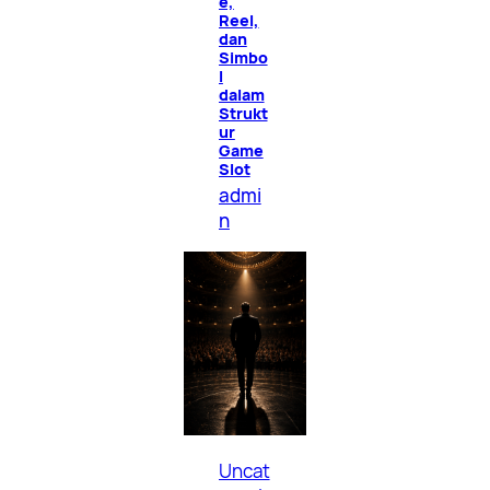
e,
Reel,
dan
Simbo
l
dalam
Strukt
ur
Game
Slot
admi
n
Uncat