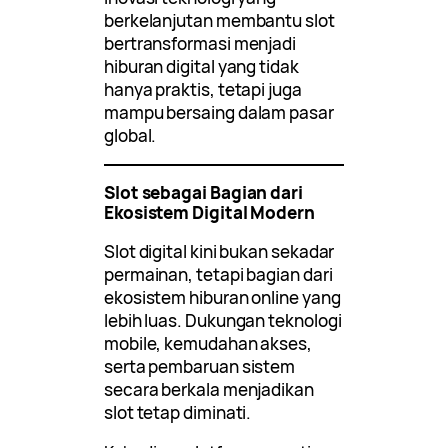
berkelanjutan membantu slot
bertransformasi menjadi
hiburan digital yang tidak
hanya praktis, tetapi juga
mampu bersaing dalam pasar
global.
Slot sebagai Bagian dari
Ekosistem Digital Modern
Slot digital kini bukan sekadar
permainan, tetapi bagian dari
ekosistem hiburan online yang
lebih luas. Dukungan teknologi
mobile, kemudahan akses,
serta pembaruan sistem
secara berkala menjadikan
slot tetap diminati.