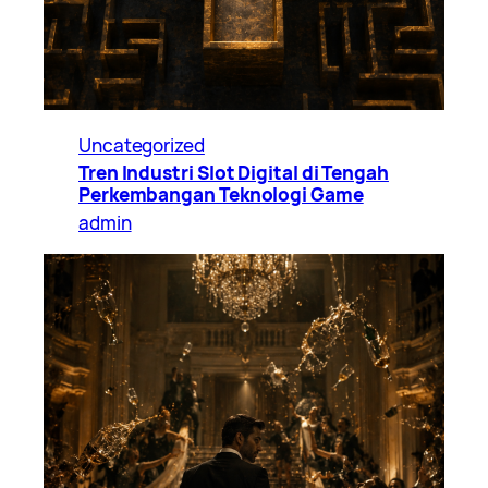
Uncategorized
Tren Industri Slot Digital di Tengah
Perkembangan Teknologi Game
admin