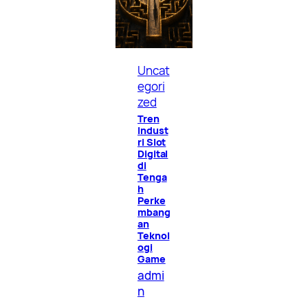
Uncat
egori
zed
Tren
Indust
ri Slot
Digital
di
Tenga
h
Perke
mbang
an
Teknol
ogi
Game
admi
n