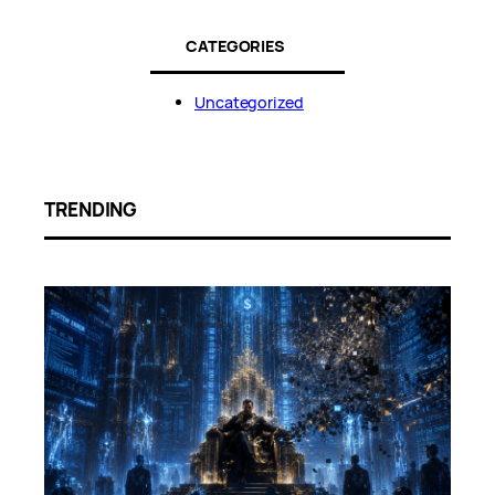
CATEGORIES
Uncategorized
TRENDING