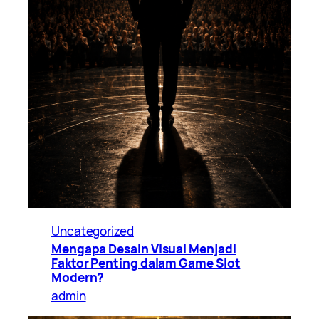
Uncategorized
Mengapa Desain Visual Menjadi
Faktor Penting dalam Game Slot
Modern?
admin