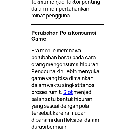
teknis menjadi faktor penting
dalam mempertahankan
minat pengguna.
Perubahan Pola Konsumsi
Game
Era mobile membawa
perubahan besar pada cara
orang mengonsumsi hiburan.
Pengguna kini lebih menyukai
game yang bisa dimainkan
dalam waktu singkat tanpa
proses rumit.
Slot
menjadi
salah satu bentuk hiburan
yang sesuai dengan pola
tersebut karena mudah
dipahami dan fleksibel dalam
durasi bermain.