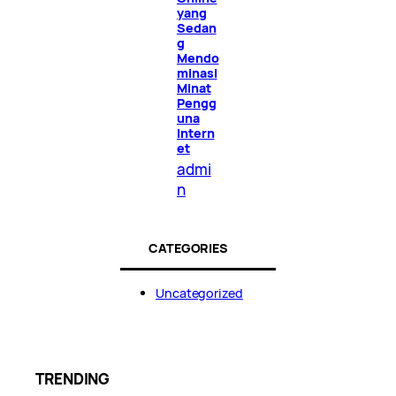
yang
Sedan
g
Mendo
minasi
Minat
Pengg
una
Intern
et
admi
n
CATEGORIES
Uncategorized
TRENDING