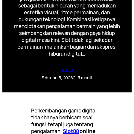
sebagai bentuk hiburan yang memadukan
estetika visual, ritme permainan, dan
dukungan teknologi. Kombinasi ketiganya
menciptakan pengalaman bermain yang lebih
seimbang dan relevan dengan gaya hidup
digital masa kini. Slot tidak lagi sekadar
permainan, melainkan bagian dari ekspresi
hiburan digital…
admin
Februari 5, 2026
2–3 menit
Perkembangan game digital
tidak hanya berbicara soal
fungsi, tetapi juga tentang
pengalaman.
Slot88
online