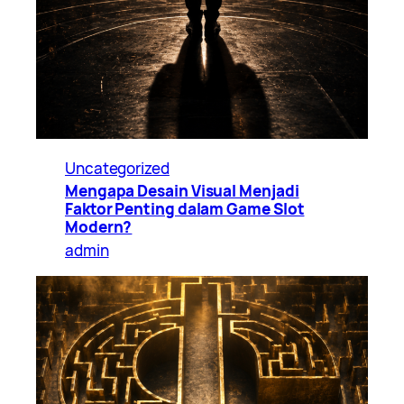
Uncategorized
Mengapa Desain Visual Menjadi
Faktor Penting dalam Game Slot
Modern?
admin