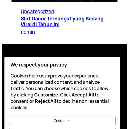
Uncategorized
Slot Gacor Terhangat yang Sedang
Viral di Tahun Ini
admin
At Spiel, every click is an adventure in the
We respect your privacy
gaming world. Whether you’re a casual or
hardcore gamer, we’re your go-to for the
Cookies help us improve your experience,
latest news, tips, and trends.
deliver personalized content, and analyze
traffic. You can choose which cookies to allow
by clicking
Customize
. Click
Accept All
to
Subscribe to our newsletters. We’ll keep
consent or
Reject All
to decline non-essential
you in the loop.
cookies.
Facebook
Instagram
TikTok
Mastodon
YouTube
X
Twitch
Customize