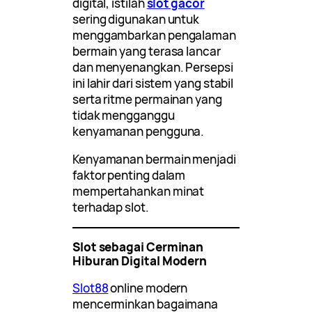
digital, istilah
slot gacor
sering digunakan untuk
menggambarkan pengalaman
bermain yang terasa lancar
dan menyenangkan. Persepsi
ini lahir dari sistem yang stabil
serta ritme permainan yang
tidak mengganggu
kenyamanan pengguna.
Kenyamanan bermain menjadi
faktor penting dalam
mempertahankan minat
terhadap slot.
Slot sebagai Cerminan
Hiburan Digital Modern
Slot88
online modern
mencerminkan bagaimana