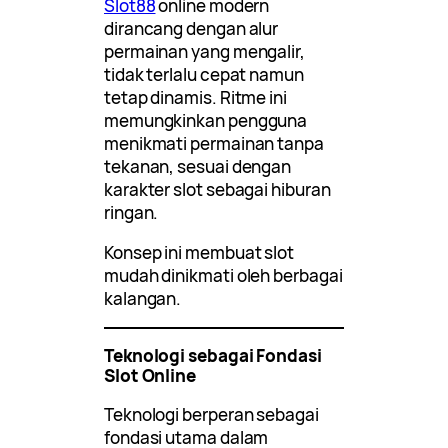
Slot88
online modern
dirancang dengan alur
permainan yang mengalir,
tidak terlalu cepat namun
tetap dinamis. Ritme ini
memungkinkan pengguna
menikmati permainan tanpa
tekanan, sesuai dengan
karakter slot sebagai hiburan
ringan.
Konsep ini membuat slot
mudah dinikmati oleh berbagai
kalangan.
Teknologi sebagai Fondasi
Slot Online
Teknologi berperan sebagai
fondasi utama dalam