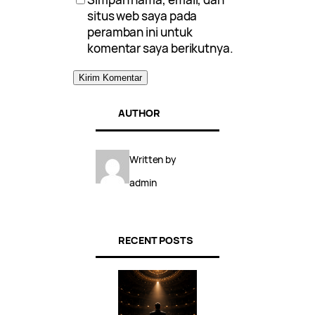
situs web saya pada
peramban ini untuk
komentar saya berikutnya.
AUTHOR
Written by
admin
RECENT POSTS