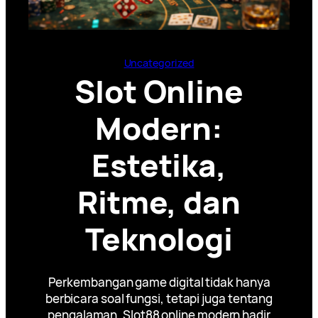
Uncategorized
Slot Online
Modern:
Estetika,
Ritme, dan
Teknologi
Perkembangan game digital tidak hanya
berbicara soal fungsi, tetapi juga tentang
pengalaman. Slot88 online modern hadir