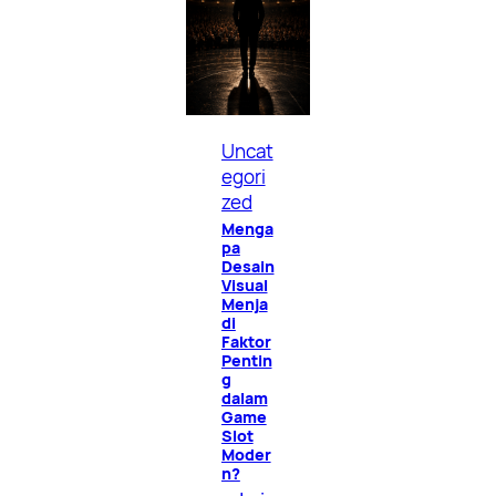
Uncat
egori
zed
Menga
pa
Desain
Visual
Menja
di
Faktor
Pentin
g
dalam
Game
Slot
Moder
n?