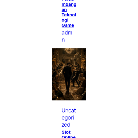
mbang
an
Teknol
ogi
Game
admi
n
Uncat
egori
zed
Slot
Online