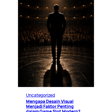
Uncategorized
Mengapa Desain Visual
Menjadi Faktor Penting
dalam Game Slot Modern?