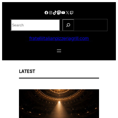
Lewati
ke
Facebook
Instagram
TikTok
Mastodon
YouTube
X
Twitch
konten
S
e
a
fratelliitalianpizzeriagrill.com
r
c
h
LATEST