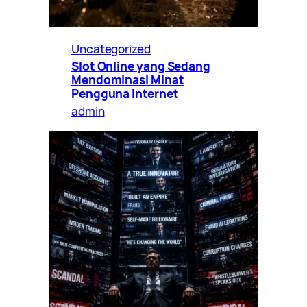
Uncategorized
Slot Online yang Sedang
Mendominasi Minat
Pengguna Internet
admin