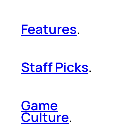
Features
.
Staff Picks
.
Game
Culture
.