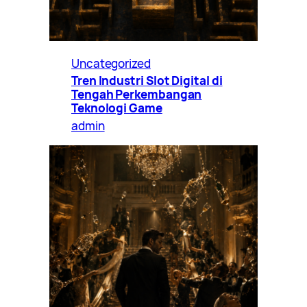
Uncategorized
Tren Industri Slot Digital di
Tengah Perkembangan
Teknologi Game
admin