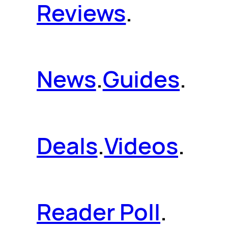
Reviews
.
News
.
Guides
.
Deals
.
Videos
.
Reader Poll
.